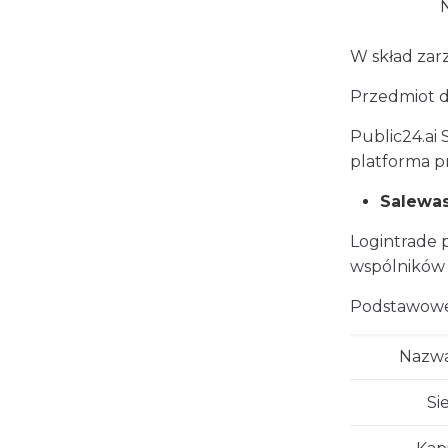
W skład zar
Przedmiot d
Public24.ai 
platforma p
Salewas
Logintrade 
wspólników S
Podstawowe
Nazwa
Si