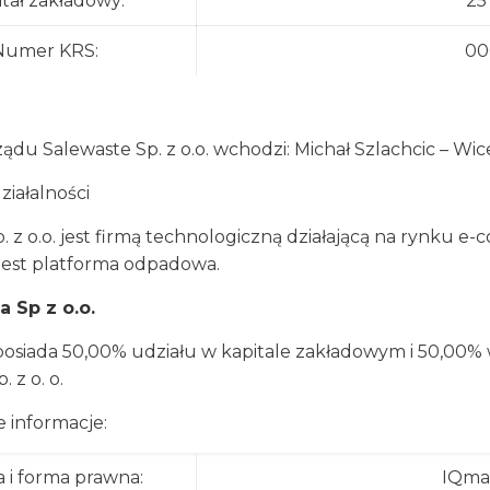
itał zakładowy:
25
Numer KRS:
00
ządu Salewaste Sp. z o.o. wchodzi: Michał Szlachcic – W
ziałalności
p. z o.o. jest firmą technologiczną działającą na rynku
 jest platforma odpadowa.
a Sp z o.o.
posiada 50,00% udziału w kapitale zakładowym i 50,00
 z o. o.
 informacje:
 i forma prawna:
IQmat