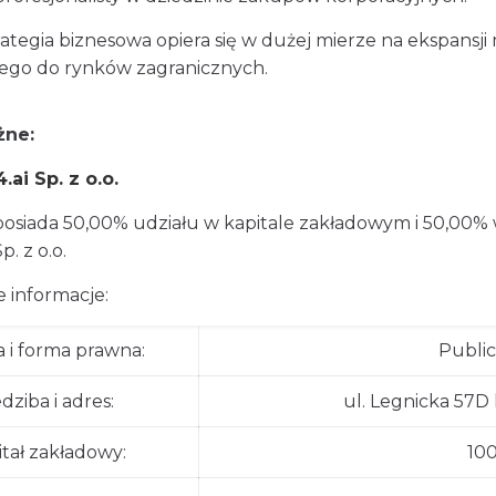
rategia biznesowa opiera się w dużej mierze na ekspans
ego do rynków zagranicznych.
żne:
.ai Sp. z o.o.
posiada 50,00% udziału w kapitale zakładowym i 50,00
p. z o.o.
 informacje:
 i forma prawna:
Public2
edziba i adres:
ul. Legnicka 57D 
itał zakładowy:
100