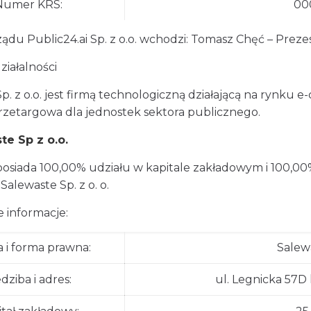
Numer KRS:
00
ządu Public24.ai Sp. z o.o. wchodzi: Tomasz Chęć – Prez
ziałalności
Sp. z o.o. jest firmą technologiczną działającą na rynk
rzetargowa dla jednostek sektora publicznego.
te Sp z o.o.
posiada 100,00% udziału w kapitale zakładowym i 100,0
alewaste Sp. z o. o.
 informacje:
 i forma prawna:
Salewa
edziba i adres:
ul. Legnicka 57D 