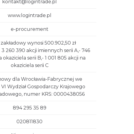
kontakt@logintrade.pl
www.logintrade.pl
e-procurement
ł zakładowy wynosi 500.902,50 zł
a:- 3 260 390 akcji imiennych serii A,- 746
 okaziciela serii B,- 1 001 805 akcji na
okaziciela serii C
nowy dla Wrocławia-Fabrycznej we
 VI Wydział Gospodarczy Krajowego
Sadowego, numer KRS: 0000438056
894 295 35 89
020811830