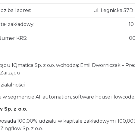
edziba i adres:
ul. Legnicka 57D 
itał zakładowy:
10
Numer KRS:
00
ządu IQmatica Sp. z o.o. wchodzą: Emil Dworniczak – Pre
 Zarządu
ziałalności
ła w segmencie AI, automation, software house i lowcode
 Sp. z o.o.
posiada 100,00% udziału w kapitale zakładowym i 100,0
ingflow Sp. z o.o.