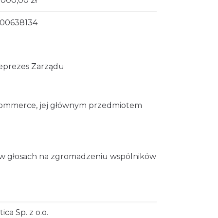
 000,00 zł
00638134
iceprezes Zarządu
 e-commerce, jej głównym przedmiotem
% w głosach na zgromadzeniu wspólników
ica Sp. z o.o.