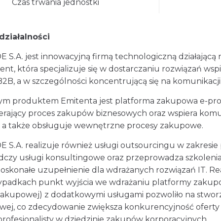
Czas trwania jednostki
działalności
S.A. jest innowacyjną firmą technologiczną działającą
nt, która specjalizuje się w dostarczaniu rozwiązań ws
2B, a w szczególności koncentrującą się na komunikacj
m produktem Emitenta jest platforma zakupowa e-pro
erający proces zakupów biznesowych oraz wspiera komu
 a także obsługuje wewnętrzne procesy zakupowe.
S.A. realizuje również usługi outsourcingu w zakresie 
adczy usługi konsultingowe oraz przeprowadza szkoleni
doskonałe uzupełnienie dla wdrażanych rozwiązań IT. Re
ypadkach punkt wyjścia we wdrażaniu platformy zakup
zakupowej) z dodatkowymi usługami pozwoliło na stworz
wej, co zdecydowanie zwiększa konkurencyjność oferty
rofesjonalisty w dziedzinie zakupów korporacyjnych.