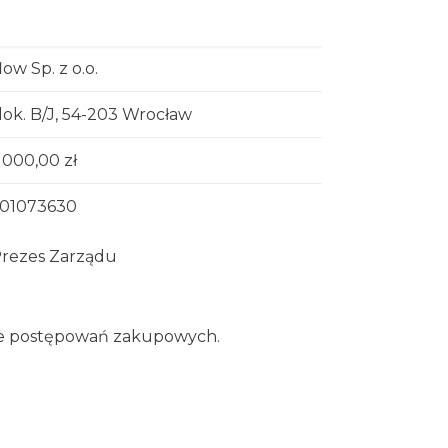
low Sp. z o.o.
lok. B/J, 54-203 Wrocław
 000,00 zł
01073630
Prezes Zarządu
nie postępowań zakupowych.