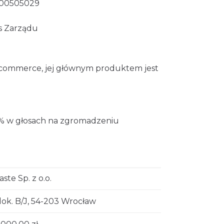
00505029
es Zarządu
u e-commerce, jej głównym produktem jest
0% w głosach na zgromadzeniu
ste Sp. z o.o.
lok. B/J, 54-203 Wrocław