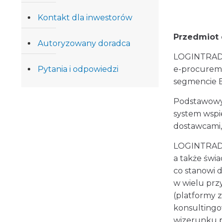
Kontakt dla inwestorów
Przedmiot 
Autoryzowany doradca
LOGINTRADE 
Pytania i odpowiedzi
e-procureme
segmencie B
Podstawowy
system wspi
dostawcami,
LOGINTRADE 
a także świ
co stanowi 
w wielu prz
(platformy 
konsultingo
wizerunku p