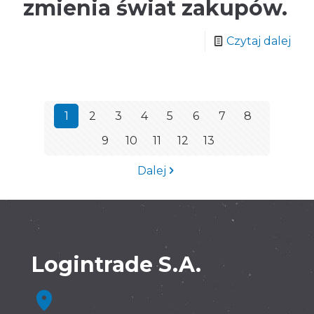
zmienia świat zakupów.
Czytaj dalej
1
2
3
4
5
6
7
8
9
10
11
12
13
Dalej
Logintrade S.A.