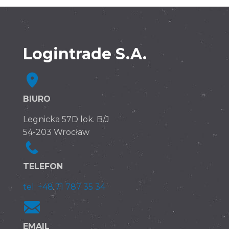
Logintrade S.A.
BIURO
Legnicka 57D lok. B/J
54-203 Wrocław
TELEFON
tel: +48 71 787 35 34
EMAIL