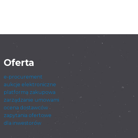
Oferta
e-procurement
aukcje elektroniczne
platforma zakupowa
zarządzanie umowami
ocena dostawców
zapytania ofertowe
dla inwestorów