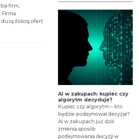
ba firm,
. Firma
użą ilością ofert
AI w zakupach: kupiec czy
algorytm decyduje?
Kupiec czy algorytm – kto
będzie podejmował decyzje?
AI w zakupach już dziś
zmienia sposób
podejmowania decyzji w