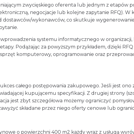
iającym zwycięskiego oferenta lub jednym z etapów p
troniczną, negocjacje lub kolejne zapytanie RFQ). W
ód dostawców/wykonawców, co skutkuje wygenerowani
pytanie.
 wprowadzenia systemu informatycznego w organizacji, k
 etapy. Podążając za powyższym przykładem, dzięki RFQ
 sprzęt komputerowy, oprogramowanie oraz przeprowad
kces całego postępowania zakupowego. Jeśli jest ono 
wiadającej kupującemu specyfikacji. Z drugiej strony (sz
kacja jest zbyt szczegółowa możemy ograniczyć pomysło
zawyżyć składane przez niego oferty cenowe lub ograni
ynowe o powierzchni 400 m2 każdy wraz z usługą wyrów