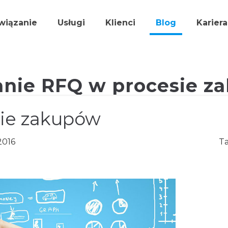
wiązanie
Usługi
Klienci
Blog
Kariera
anie RFQ w procesie z
sie zakupów
2016
T