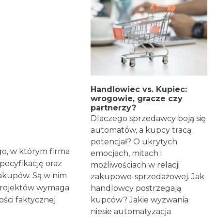
Handlowiec vs. Kupiec:
wrogowie, gracze czy
partnerzy?
Dlaczego sprzedawcy boją się
automatów, a kupcy tracą
potencjał? O ukrytych
go, w którym firma
emocjach, mitach i
ecyfikację oraz
możliwościach w relacji
zakupów. Są w nim
zakupowo-sprzedażowej. Jak
h projektów wymaga
handlowcy postrzegają
ości faktycznej
kupców? Jakie wyzwania
niesie automatyzacja