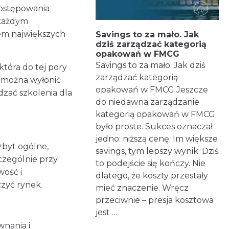
ostępowania
 każdym
em największych
Savings to za mało. Jak
dziś zarządzać kategorią
opakowań w FMCG
Savings to za mało. Jak dziś
tóra do tej pory
zarządzać kategorią
 można wyłonić
opakowań w FMCG Jeszcze
zać szkolenia dla
do niedawna zarządzanie
kategorią opakowań w FMCG
było proste. Sukces oznaczał
jedno: niższą cenę. Im większe
zbyt ogólne,
savings, tym lepszy wynik. Dziś
czególnie przy
to podejście się kończy. Nie
wość i
dlatego, że koszty przestały
czyć rynek.
mieć znaczenie. Wręcz
przeciwnie – presja kosztowa
jest …
nania i