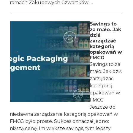
ramach Zakupowych Czwartków …
Savings to
za mało. Jak
dziś
zarządzać
kategorią
opakowań w
FMCG
Savings to za
mało. Jak dziś
zarządzać
kategorią
opakowań w
FMCG
Jeszcze do
niedawna zarządzanie kategorią opakowań w
FMCG było proste. Sukces oznaczał jedno:
niższą cenę. Im większe savings, tym lepszy