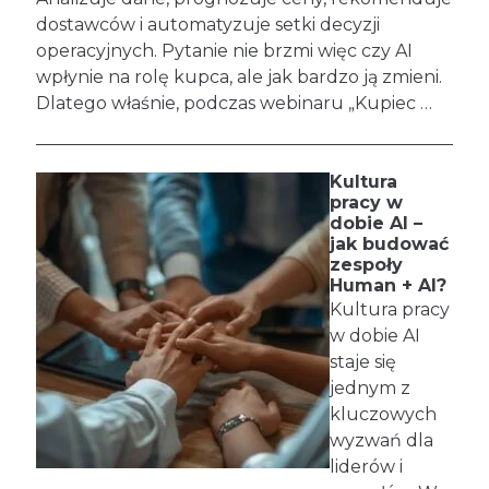
dostawców i automatyzuje setki decyzji
operacyjnych. Pytanie nie brzmi więc czy AI
wpłynie na rolę kupca, ale jak bardzo ją zmieni.
Dlatego właśnie, podczas webinaru „Kupiec …
Kultura
pracy w
dobie AI –
jak budować
zespoły
Human + AI?
Kultura pracy
w dobie AI
staje się
jednym z
kluczowych
wyzwań dla
liderów i