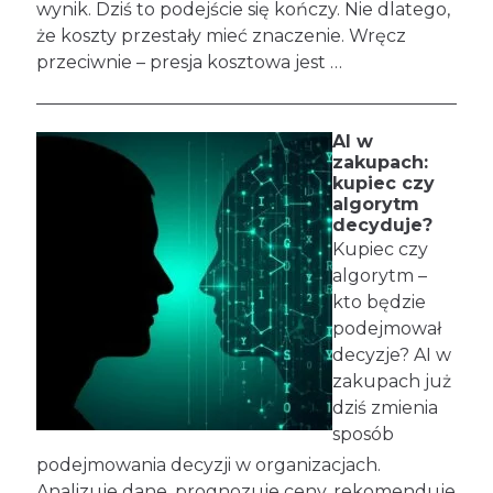
wynik. Dziś to podejście się kończy. Nie dlatego,
że koszty przestały mieć znaczenie. Wręcz
przeciwnie – presja kosztowa jest …
AI w
zakupach:
kupiec czy
algorytm
decyduje?
Kupiec czy
algorytm –
kto będzie
podejmował
decyzje? AI w
zakupach już
dziś zmienia
sposób
podejmowania decyzji w organizacjach.
Analizuje dane, prognozuje ceny, rekomenduje