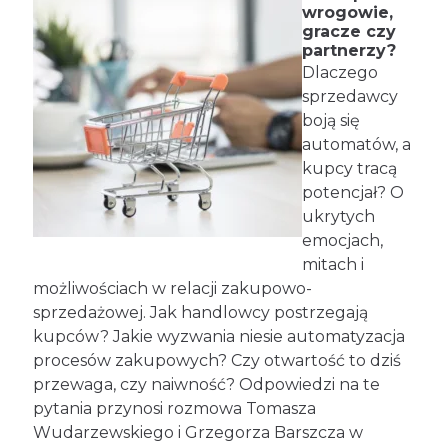
wrogowie,
gracze czy
partnerzy?
Dlaczego
sprzedawcy
boją się
automatów, a
kupcy tracą
potencjał? O
ukrytych
emocjach,
mitach i
możliwościach w relacji zakupowo-
sprzedażowej. Jak handlowcy postrzegają
kupców? Jakie wyzwania niesie automatyzacja
procesów zakupowych? Czy otwartość to dziś
przewaga, czy naiwność? Odpowiedzi na te
pytania przynosi rozmowa Tomasza
Wudarzewskiego i Grzegorza Barszcza w