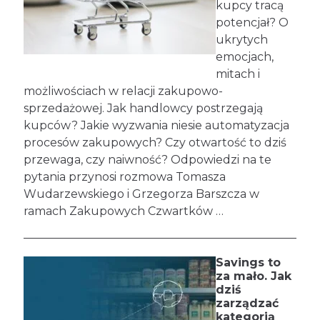
kupcy tracą
potencjał? O
ukrytych
emocjach,
mitach i
możliwościach w relacji zakupowo-
sprzedażowej. Jak handlowcy postrzegają
kupców? Jakie wyzwania niesie automatyzacja
procesów zakupowych? Czy otwartość to dziś
przewaga, czy naiwność? Odpowiedzi na te
pytania przynosi rozmowa Tomasza
Wudarzewskiego i Grzegorza Barszcza w
ramach Zakupowych Czwartków …
Savings to
za mało. Jak
dziś
zarządzać
kategorią