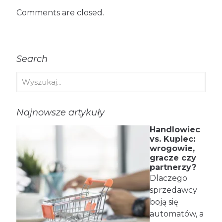
Comments are closed.
Search
Najnowsze artykuły
Handlowiec
vs. Kupiec:
wrogowie,
gracze czy
partnerzy?
Dlaczego
sprzedawcy
boją się
automatów, a