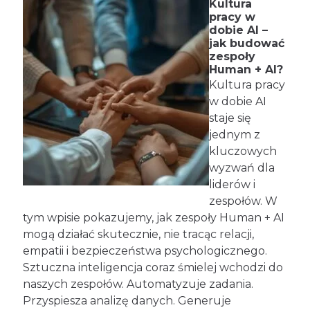
Kultura
pracy w
dobie AI –
jak budować
zespoły
Human + AI?
Kultura pracy
w dobie AI
staje się
jednym z
kluczowych
wyzwań dla
liderów i
zespołów. W
tym wpisie pokazujemy, jak zespoły Human + AI
mogą działać skutecznie, nie tracąc relacji,
empatii i bezpieczeństwa psychologicznego.
Sztuczna inteligencja coraz śmielej wchodzi do
naszych zespołów. Automatyzuje zadania.
Przyspiesza analizę danych. Generuje