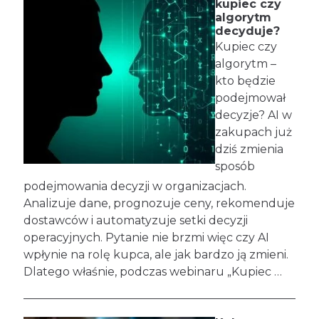
kupiec czy
algorytm
decyduje?
Kupiec czy
algorytm –
kto będzie
podejmował
decyzje? AI w
zakupach już
dziś zmienia
sposób
podejmowania decyzji w organizacjach.
Analizuje dane, prognozuje ceny, rekomenduje
dostawców i automatyzuje setki decyzji
operacyjnych. Pytanie nie brzmi więc czy AI
wpłynie na rolę kupca, ale jak bardzo ją zmieni.
Dlatego właśnie, podczas webinaru „Kupiec …