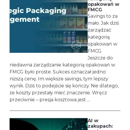
opakowań w
FMCG
Savings to za
mało. Jak dziś
zarządzać
kategorią
opakowań w
FMCG
Jeszcze do
niedawna zarządzanie kategorią opakowań w
FMCG było proste. Sukces oznaczał jedno:
niższą cenę. Im większe savings, tym lepszy
wynik. Dziś to podejście się kończy. Nie dlatego,
że koszty przestały mieć znaczenie. Wręcz
przeciwnie – presja kosztowa jest …
AI w
zakupach: