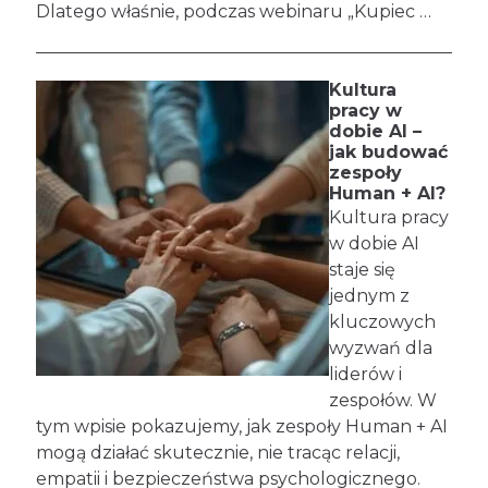
Dlatego właśnie, podczas webinaru „Kupiec …
Kultura
pracy w
dobie AI –
jak budować
zespoły
Human + AI?
Kultura pracy
w dobie AI
staje się
jednym z
kluczowych
wyzwań dla
liderów i
zespołów. W
tym wpisie pokazujemy, jak zespoły Human + AI
mogą działać skutecznie, nie tracąc relacji,
empatii i bezpieczeństwa psychologicznego.