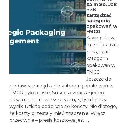
za mało. Jak
dziś
zarządzać
kategorią
opakowań w
FMCG
Savings to za
mało. Jak dziś
zarządzać
kategorią
opakowań w
FMCG
Jeszcze do
niedawna zarządzanie kategorią opakowań w
FMCG było proste. Sukces oznaczał jedno:
niższą cenę. Im większe savings, tym lepszy
wynik. Dziś to podejście się kończy. Nie dlatego,
że koszty przestały mieć znaczenie. Wręcz
przeciwnie – presja kosztowa jest …