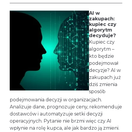
AI w
zakupach:
kupiec czy
algorytm
decyduje?
Kupiec czy
algorytm –
kto będzie
podejmował
decyzje? AI w
zakupach już
dziś zmienia
sposób
podejmowania decyzji w organizacjach.
Analizuje dane, prognozuje ceny, rekomenduje
dostawców i automatyzuje setki decyzji
operacyjnych. Pytanie nie brzmi więc czy AI
wpłynie na rolę kupca, ale jak bardzo ją zmieni.