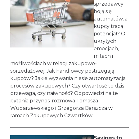
sprzedawcy
boją się
automatów, a
kupcy tracą
potencjał? O
ukrytych
emocjach,
mitach i
możliwościach w relacji zakupowo-
sprzedażowej. Jak handlowcy postrzegają
kupców? Jakie wyzwania niesie automatyzacja
procesów zakupowych? Czy otwartość to dziś
przewaga, czy naiwność? Odpowiedzi na te
pytania przynosi rozmowa Tomasza
Wudarzewskiego i Grzegorza Barszcza w
ramach Zakupowych Czwartków …
Savings to